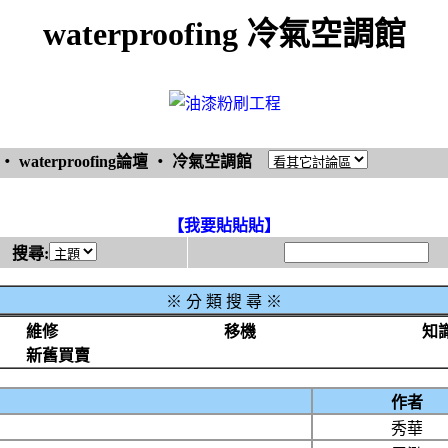
waterproofing 冷氣空調館
‧
waterproofing論壇
‧
冷氣空調館
【我要貼貼貼】
搜尋:
※
分 類 搜 尋 ※
維修
移機
知
新舊買賣
作者
秀華