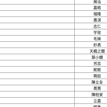
展泓
嘉皓
瑞隆
惠淇
志仁
宇玫
毛妹
妙真
天楓之闇
葉小嫻
芳蕊
妮妮
珮如
陳立全
菁菁
陳柏安
立嘉