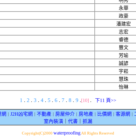
明秀
永華
政豪
潘建宏
志宏
睿德
豐文
芳瑜
誠諺
宇崧
慧珠
怡琳
1
2
3
4
5
6
7
8
9
.
.
.
.
.
.
.
.
.
[10]
.
下11 頁>>
屋網
J2H凶宅網
不動產
房屋仲介
房地產
比價網
客源網
｜
｜
｜
｜
｜
｜
｜
室內裝潢
｜
代書
｜
抓漏
waterproofing
Copyright(C)2000
All Rights Reserved