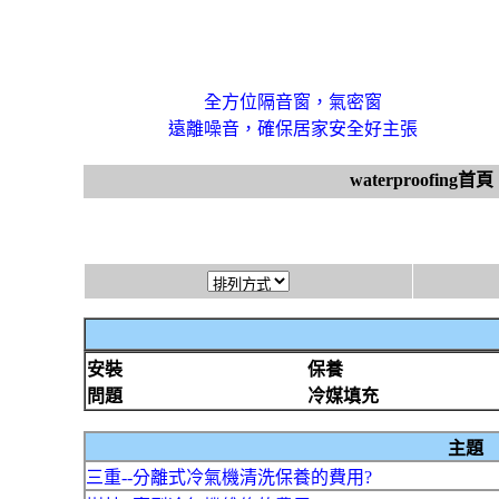
全方位隔音窗，氣密窗
遠離噪音，確保居家安全好主張
waterproofing首頁
安裝
保養
問題
冷媒填充
主題
三重--分離式冷氣機清洗保養的費用?