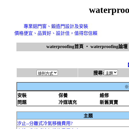
waterpr
專業鋁門窗、鍛造門設計及安裝
價格便宜、品質好、設計佳，值得您信賴
waterproofing首頁
‧
waterproofing論壇
搜尋:
※
安裝
保養
維修
問題
冷媒填充
新舊買賣
主題
汐止--分離式冷氣移機費用?