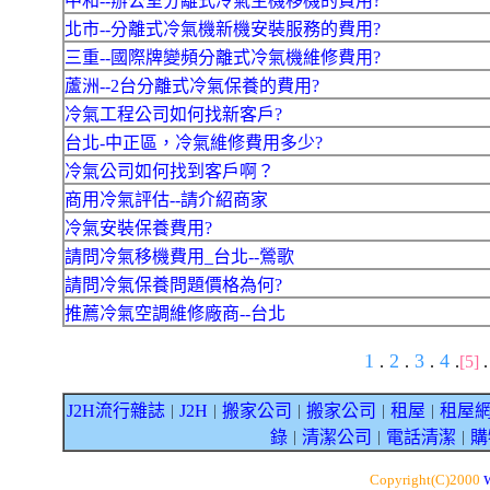
中和--辦公室分離式冷氣主機移機的費用?
北市--分離式冷氣機新機安裝服務的費用?
三重--國際牌變頻分離式冷氣機維修費用?
蘆洲--2台分離式冷氣保養的費用?
冷氣工程公司如何找新客戶?
台北-中正區，冷氣維修費用多少?
冷氣公司如何找到客戶啊？
商用冷氣評估--請介紹商家
冷氣安裝保養費用?
請問冷氣移機費用_台北--鶯歌
請問冷氣保養問題價格為何?
推薦冷氣空調維修廠商--台北
1
2
3
4
.
.
.
.
[5]
J2H流行雜誌
J2H
搬家公司
搬家公司
租屋
租屋
｜
｜
｜
｜
｜
錄
清潔公司
電話清潔
購
｜
｜
｜
Copyright(C)2000