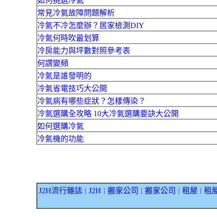
如何挑選冷氣
常見冷氣故障問題解析
冷氣不冷怎麼辦？居家檢測DIY
冷氣何時吹最划算
冷房能力與坪數對照參考表
何謂變頻
冷氣是誰發明的
冷氣省電技巧大公開
冷氣病有哪些症狀？怎樣傳染？
冷氣選購全攻略 10大冷氣選購要訣大公開
如何選購冷氣
冷氣機的功能
J2H流行雜誌
J2H
搬家公司
搬家公司
租屋
租
｜
｜
｜
｜
｜