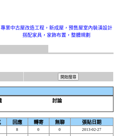
專業中古屋改造工程，新成屋，預售屋室內裝潢設計
搭配家具，家飾布置，整體規劃
識
討論
氣
回應
轉寄
無聊
張貼日期
7
8
0
0
2013-02-27