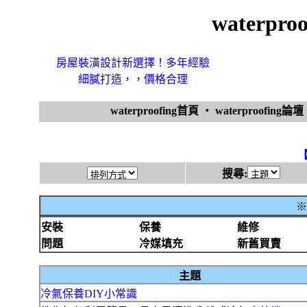
waterpr
房屋裝潢設計新選擇！多年經驗
細膩打造，，價格合理
waterproofing首頁
‧
waterproofing論壇
搜尋:
※
安裝
保養
維修
問題
冷媒填充
新舊買賣
主題
冷氣保養DIY小常識