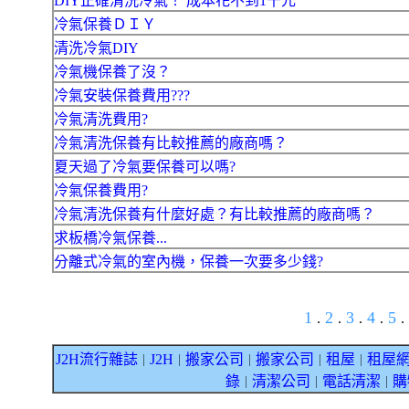
DIY正確清洗冷氣！ 成本花不到1千元
冷氣保養ＤＩＹ
清洗冷氣DIY
冷氣機保養了沒？
冷氣安裝保養費用???
冷氣清洗費用?
冷氣清洗保養有比較推薦的廠商嗎？
夏天過了冷氣要保養可以嗎?
冷氣保養費用?
冷氣清洗保養有什麼好處？有比較推薦的廠商嗎？
求板橋冷氣保養...
分離式冷氣的室內機，保養一次要多少錢?
1
2
3
4
5
.
.
.
.
.
J2H流行雜誌
J2H
搬家公司
搬家公司
租屋
租屋
｜
｜
｜
｜
｜
錄
清潔公司
電話清潔
購
｜
｜
｜