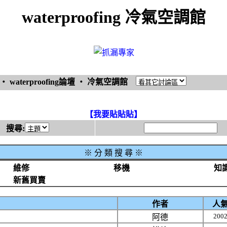
waterproofing 冷氣空調館
‧
waterproofing論壇
‧
冷氣空調館
【我要貼貼貼】
搜尋:
※
分 類 搜 尋 ※
維修
移機
知
新舊買賣
作者
人
200
阿德