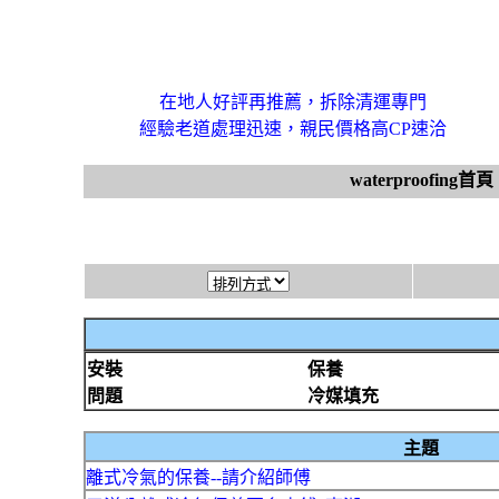
在地人好評再推薦，拆除清運專門
經驗老道處理迅速，親民價格高CP速洽
waterproofing首頁
安裝
保養
問題
冷媒填充
主題
離式冷氣的保養--請介紹師傅