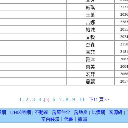
文芳
213
鈺琪
203
玉葉
228
吉娜
205
裕城
202
文毅
215
杰森
218
雪菲
208
雅津
200
惠美
206
宏羿
205
曼麗
1
2
3
4
6
7
8
9
10
.
.
.
.
[5]
.
.
.
.
.
.
下11 頁>>
屋網
J2H凶宅網
不動產
房屋仲介
房地產
比價網
客源網
｜
｜
｜
｜
｜
｜
｜
室內裝潢
｜
代書
｜
抓漏