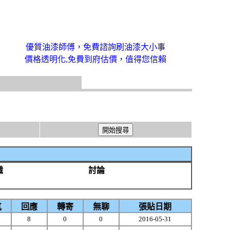
優質油漆師傅，免費諮詢刷油漆大小事
價格透明化,免費到府估價，值得您信賴
識
討論
氣
回應
轉寄
無聊
張貼日期
2
8
0
0
2016-05-31