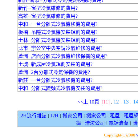
新莊-鶯歌--分離式冷氣機要移機的費用?
新竹--窗型冷氣維修的費用?
高雄--窗型冷氣維修的費用?
中和--一台分離式冷氣機移機的費用?
板橋--吊隱式冷氣機安裝規劃的費用?
士林--分離式冷氣機安裝規劃的費用?
北市--辦公室中央空調冷氣維修的費用?
蘆洲--店面分離式冷氣機維修保養的費用?
土城--新成屋冷氣規劃安裝的費用?
蘆洲--2台分離式冷氣保養的費用?
新莊--一台分離式冷氣移機的費用?
中和--分離式變頻式冷氣機安裝的費用?
12
13
1
<<上 10頁
[11]
.
.
.
J2H流行雜誌
J2H
搬家公司
搬家公司
租屋
租屋
｜
｜
｜
｜
｜
錄
清潔公司
電話清潔
購
｜
｜
｜
Copyright(C)2000