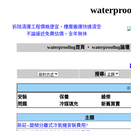
waterpr
拆除清運工程價格便宜，樓層搬運快速清空
不論遠近免費估價，全年無休
waterproofing首頁
‧
waterproofing論壇
搜尋:
※
安裝
保養
維修
問題
冷媒填充
新舊買賣
主題
新莊--變頻分離式冷氣機安裝費用?