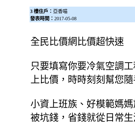
3 樓住戶：
亞香喵
發表時間：
2017-05-08
全民比價網
比價超快速
只要填寫你要
冷氣
空調
工
上比價，時時刻刻幫您隨
小資上班族、好模範媽媽
被坑錢，省錢就從日常生