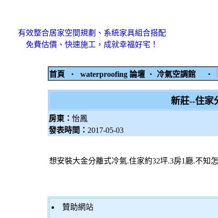
有效整合居家空間規劃、系統家具組合搭配
免費估價、快速施工，成就幸福好宅！
首頁
‧
waterproofing 論壇
‧
冷氣空調館
‧
新莊--住
房東：
怡鳳
發表時間：
2017-05-03
想安裝大金分離式冷氣.住家約32坪.3房1廳.不知
贊助網站