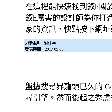
在這裡能快速找到釵h關
釵h厲害的
設計師
為你打造
家的資訊，快點按下網址
5 樓住戶：
謝佳宇
發表時間：
2017-05-08
盤據搜尋界龍頭已久的 Go
尋引擎
。然而後起之秀虎