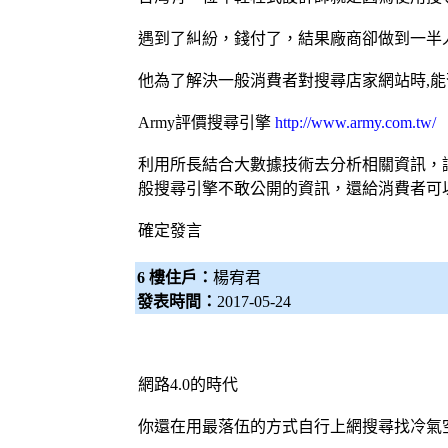
遇到了糾紛，錢付了，結果廠商卻做到一半
他為了解決一般消費者對搜尋店家網站時,
Army評價
搜尋引擎
http://www.army.com.tw/
利用所長結合大數據技術去分析相關資訊，
般
搜尋引擎
不敢公開的資訊，還給消費者可
確定發言
6 樓住戶：
楊宥君
發表時間：
2017-05-24
網路4.0的時代
你還在用最落伍的方式自行上網搜尋找
冷氣