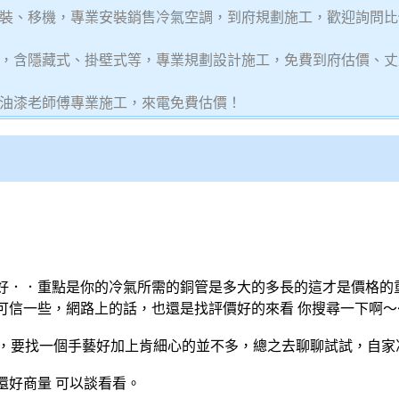
裝、移機，專業安裝銷售冷氣空調，到府規劃施工，歡迎詢問比
，含隱藏式、掛壁式等，專業規劃設計施工，免費到府估價、丈
油漆老師傅專業施工，來電免費估價！
好．．重點是你的
冷氣
所需的銅管是多大的多長的這才是價格的
可信一些，網路上的話，也還是找評價好的來看 你搜尋一下啊～
錯，要找一個手藝好加上肯細心的並不多，總之去聊聊試試，自家
還好商量 可以談看看。