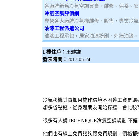
各廠牌新舊冷氣空調買賣、維修、保養、安
冷氣空調評價網
專營各大廠牌冷氣機維修、販售，專業冷氣
油漆工程派遣公司
油漆工程承包，居家油漆粉刷、外牆油漆、
1 樓住戶：
王雅謙
發表時間：
2017-05-24
冷氣移機
其實如果施作環境不困難工資是還
想多省點錢，從身邊朋友開始探聽，會比較
很多有人說TECHNIQUE
冷氣
空調
規劃 不
他們也有線上免費諮詢跟免費規劃，價格都