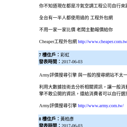
你不知道現在都是
冷氣
空調
工程公司自行來
全台有一半人都使用過的 工程
外包網
不用一家一家比價 老闆主動報價給你
Cheaper工程
外包網
http://www.cheaper.com.tw
7 樓住戶：
彩虹
發表時間：
2017-06-03
Army評價
搜尋引擎
與一般的搜尋網站不太
利用大數據技術去分析相關資訊，讓一般消
擎
不敢公開的資訊，還給消費者可以自行選
Army評價
搜尋引擎
http://www.army.com.tw/
8 樓住戶：
黃柏彥
發表時間：
2017-06-03