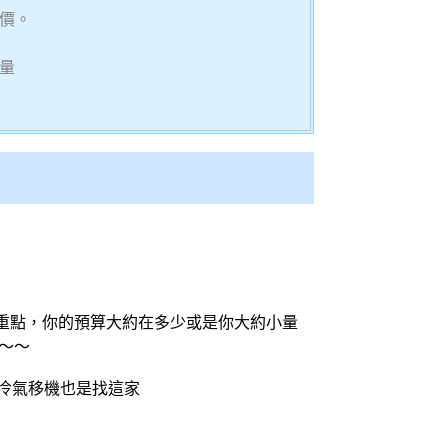
價。
量
重點，你的預算大約在多少或是你大約小量
～～
冷氣移機
也是找這家