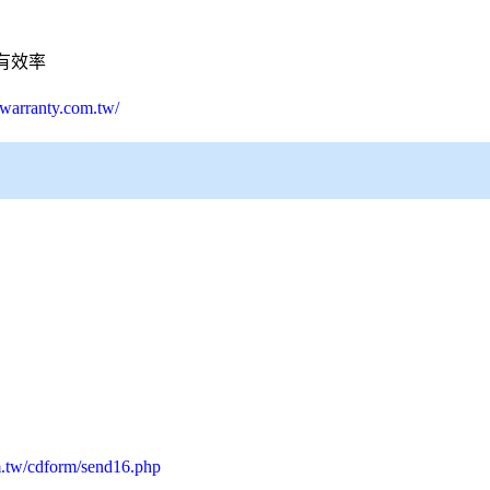
有效率
warranty.com.tw/
m.tw/cdform/send16.php