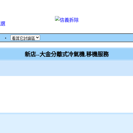
挑選
館
‧
新店--大金分離式冷氣機.移機服務