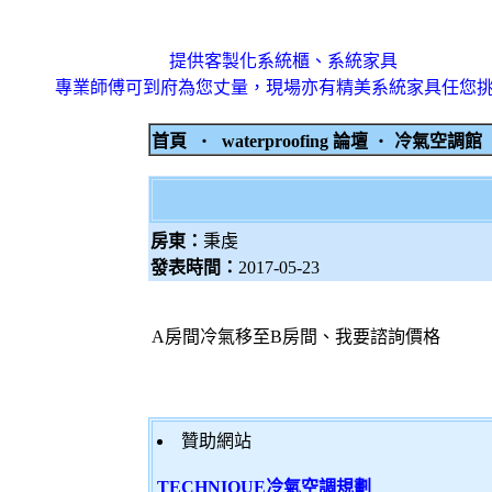
提供客製化系統櫃、系統家具
專業師傅可到府為您丈量，現場亦有精美系統家具任您
首頁
‧
waterproofing 論壇
‧
冷氣空調
房東：
秉虔
發表時間：
2017-05-23
A房間冷氣移至B房間、我要諮詢價格
贊助網站
TECHNIQUE冷氣空調規劃