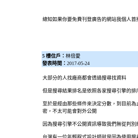
總知如果你要免費刊登廣告的網站我個人首
5 樓住戶：
林倍愛
發表時間：
2017-05-24
大部分的人找廠商都會透過搜尋找資料
但是搜尋結果排名是依照各家
搜尋引擎
的排
至於是經由那些條件來決定分數，到目前為
密，不太可能會對外公開
因為
搜尋引擎
不公開資訊導致我們無從判別
台灣有一位年輕程式
設計師
就是因為使用
搜