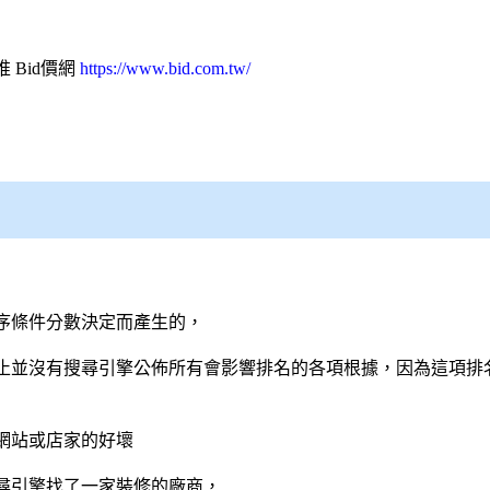
推
Bid價網
https://www.bid.com.tw/
序條件分數決定而產生的，
止並沒有
搜尋引擎
公佈所有會影響排名的各項根據，因為這項排
網站或店家的好壞
尋引擎
找了一家裝修的廠商，