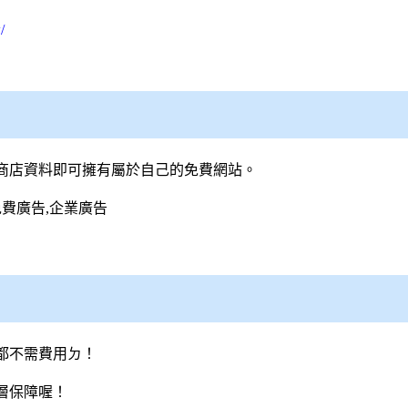
/
商店資料即可擁有屬於自己的免費網站。
免費廣告,企業廣告
都不需費用ㄉ！
層保障喔！