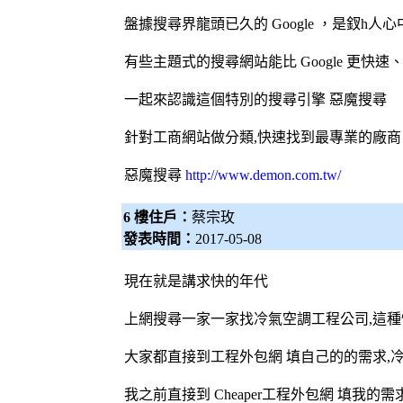
盤據搜尋界龍頭已久的 Google ，是釵h人
有些主題式的搜尋網站能比 Google 更快
一起來認識這個特別的
搜尋引擎
惡魔搜尋
針對工商網站做分類,快速找到最專業的廠商
惡魔搜尋
http://www.demon.com.tw/
6 樓住戶：
蔡宗玫
發表時間：
2017-05-08
現在就是講求快的年代
上網搜尋一家一家找
冷氣
空調
工程公司,這
大家都直接到工程
外包網
填自己的的需求,
我之前直接到 Cheaper工程
外包網
填我的需求