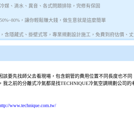
冷媒、滴水、異音、各式問題排除，完修有保固
0%~80%，讓你輕鬆賺大錢，做生意就是這麼簡單
，含隱藏式、掛壁式等，專業規劃設計施工，免費到府估價、丈
因該要先找師父去看現場，包含銅管的費用位置不同長度也不同
，我之前的
分離式冷氣
都是找TECHNIQUE
冷氣
空調
規劃公司的老
http://www.technique.com.tw/