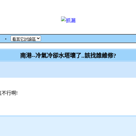
館
‧
南港--冷氣冷卻水塔壞了..該找誰維修?
不行啊!