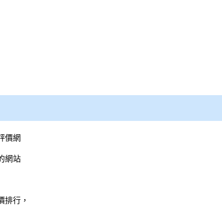
評價網
的網站
價排行，