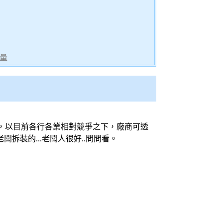
量
，以目前各行各業相對競爭之下，廠商可透
闆拆裝的...老闆人很好..問問看。