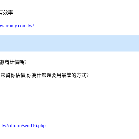
有效率
warranty.com.tw/
廠商比價嗎?
來幫你估價,你為什麼還要用最笨的方式?
m.tw/cdform/send16.php