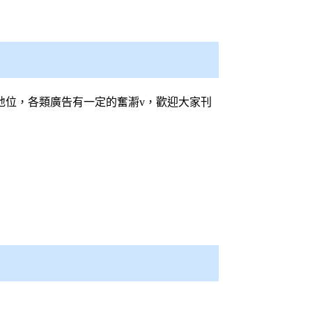
地位，各類廣告有一定的奮𤂅v，歡迎大家刊