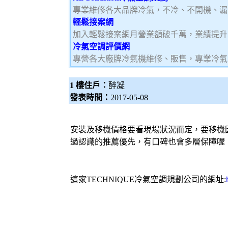
專業維修各大品牌冷氣，不冷、不開機、漏
輕鬆接案網
加入輕鬆接案網月營業額破千萬，業績提升5
冷氣空調評價網
專營各大廠牌冷氣機維修、販售，專業冷氣
1 樓住戶：
醉凝
發表時間：
2017-05-08
安裝及移機價格要看現場狀況而定，要移機
過認識的推薦優先，有口碑也會多層保障喔
這家TECHNIQUE
冷氣
空調
規劃公司的網址: