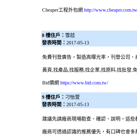
Cheaper工程
外包網
http://www.cheaper.com.tw
8 樓住戶：
雪菈
發表時間：
2017-05-13
免費刊登廣告，製造高曝光率，刊登公司、
黃頁,找產品,找服務,找企業,找原料,找批發,
Bid價網
https://www.bid.com.tw/
9 樓住戶：
刁怡萱
發表時間：
2017-05-13
建議先請廠商現場勘查、確認、說明，這些
廠商可透過認識的推薦優先，有口碑也會多