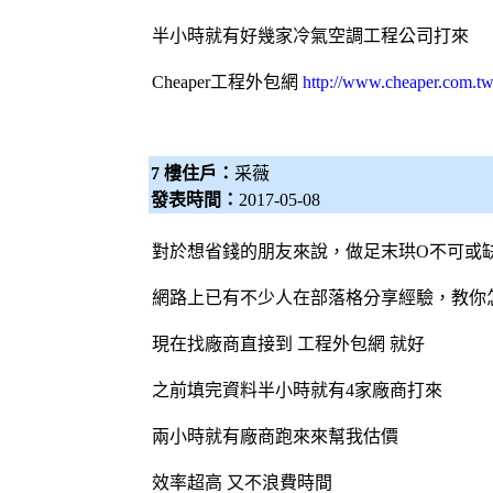
半小時就有好幾家
冷氣
空調
工程公司打來
Cheaper工程
外包網
http://www.cheaper.com.tw
7 樓住戶：
采薇
發表時間：
2017-05-08
對於想省錢的朋友來說，做足末珙O不可或
網路上已有不少人在部落格分享經驗，教你
現在找廠商直接到 工程
外包網
就好
之前填完資料半小時就有4家廠商打來
兩小時就有廠商跑來來幫我估價
效率超高 又不浪費時間