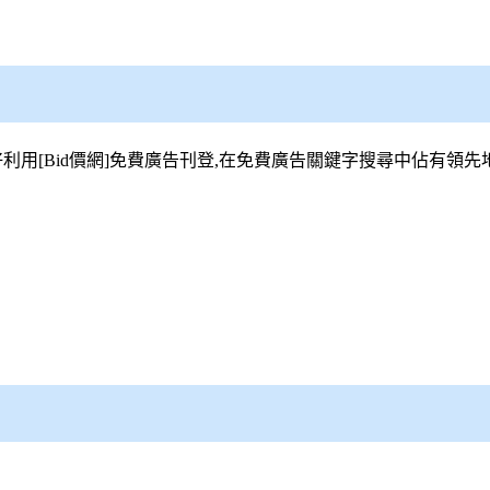
利用[
Bid價網
]免費廣告刊登,在免費廣告關鍵字搜尋中佔有領先