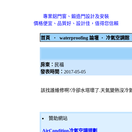
專業鋁門窗、鍛造門設計及安裝
價格便宜、品質好、設計佳，值得您信賴
首頁
‧
waterproofing 論壇
‧
冷氣空調
房東：
民福
發表時間：
2017-05-05
該找誰維修啊?冷卻水塔壞了.天氣變熱沒冷氣
贊助網站
AirCondition冷氣空調規劃