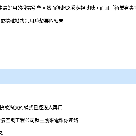
心中最好用的
搜尋引擎
。然而後起之秀虎視眈眈，而且「術業有專
速、更精確地找到用戶想要的結果！
種快被淘汰的模式已經沒人再用
冷氣
空調
工程公司就主動來電跟你連絡
,