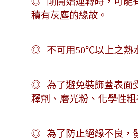
◎
剛開始運轉時，可能
積有灰塵的緣故。
◎
不可用
50
℃
以上之熱
◎
為了避免裝飾蓋表面
釋劑、磨光粉、化學性粗
◎
為了防止絕緣不良，