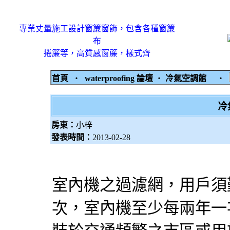
專業丈量施工設計窗簾窗飾，包含各種窗簾
布
捲簾等，高質感窗簾，樣式齊
首頁
‧
waterproofing 論壇
‧
冷氣空調館
‧
冷
房東：
小梓
發表時間：
2013-02-28
室內機之過濾網，用戶須
次，室內機至少每兩年一