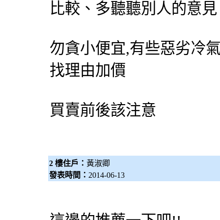
比較、多聽聽別人的意見
勿貪小便宜,有些惡劣冷
找理由加價
買賣前後該注意
2 樓住戶：
黃淑卿
發表時間：
2014-06-13