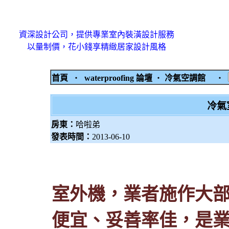
資深設計公司，提供專業室內裝潢設計服務
以量制價，花小錢享精緻居家設計風格
首頁
‧
waterproofing 論壇
‧
冷氣空調館
‧
冷氣
房東：
哈啦弟
發表時間：
2013-06-10
室外機，業者施作大
便宜、妥善率佳，是