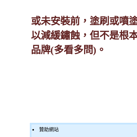
或未安裝前，塗刷或噴
以減緩鏽蝕，但不是根
品牌
(
多看多問
)
。
贊助網站