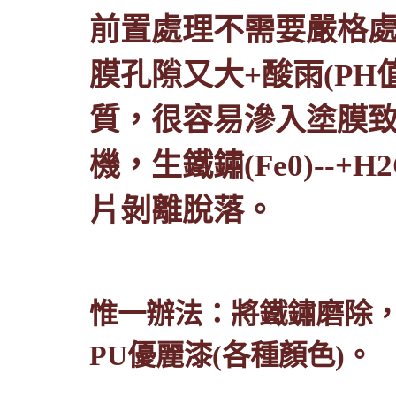
前置處理不需要嚴格
膜孔隙又大
+
酸雨
(PH
質，很容易滲入塗膜
機，生鐵鏽
(Fe0)--+H
片剝離脫落。
惟一辦法：將鐵鏽磨除
PU
優麗漆
(
各種顏色
)
。