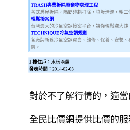
TRASH專業拆除廢棄物處理工程
各式房屋拆除，隔間磚牆打除，垃圾清運，粗工
輕鬆接案網
台灣最大的冷氣空調接案平台，讓你輕鬆賺大錢，加
TECHNIQUE冷氣空調規劃
各廠牌新舊冷氣空調買賣、維修、保養、安裝、
價。
1 樓住戶：
水樣滴貓
發表時間：
2014-02-03
對於不了解行情的，適當
全民比價網提供比價的服