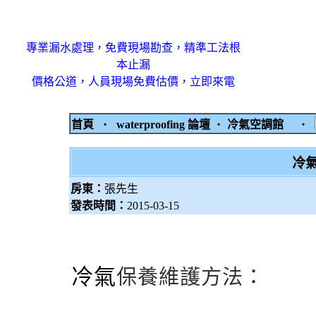
專業漏水處理，免費現場勘查，精準工法根
本止漏
價格公道，人員現場免費估價，立即來電
首頁
‧
waterproofing 論壇
‧
冷氣空調館
‧
冷
房東：
張先生
發表時間：
2015-03-15
冷氣
保養維護方法：