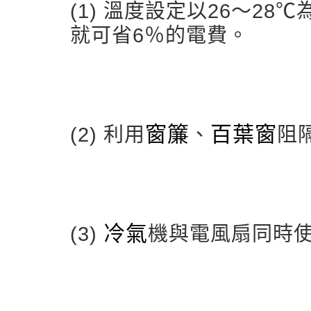
(1) 溫度設定以26～2
就可省6％的電費。
窗簾
百葉窗
(2) 利用
、
阻
冷氣
(3)
機與電風扇同時