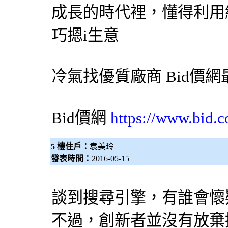
成長的時代裡，懂得利用
巧摁i生意
冷氣
找優質廠商
Bid價網
Bid價網
https://www.bid.c
5 樓住戶：
袁美玲
發表時間：
2016-05-15
談到
搜尋引擎
，有誰會懷疑
不過，創新者並沒有放棄挑