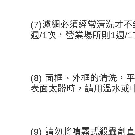
(7)濾網必須經常清洗才
週/1次，營業場所則1週/
(8) 面框、外框的清洗
表面太髒時，請用溫水或
(9) 請勿將噴霧式殺蟲劑