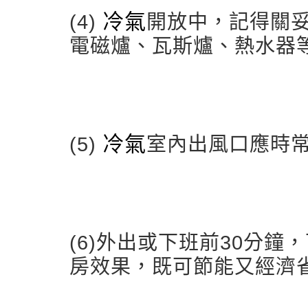
冷氣
(4)
開放中，記得關
電磁爐、瓦斯爐、熱水器
冷氣
(5)
室內出風口應時常
(6)外出或下班前30分鐘
房效果，既可節能又經濟