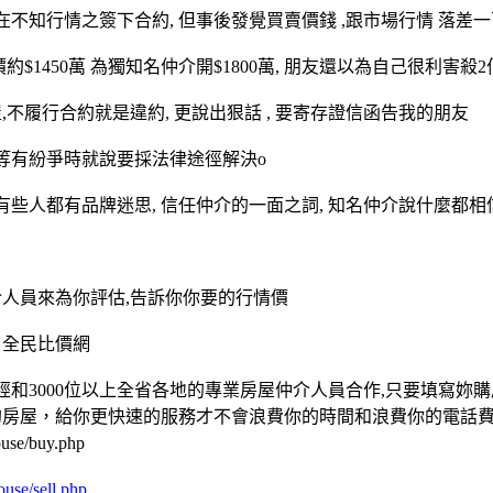
 在不知行情之簽下合約, 但事後發覺買賣價錢 ,跟市場行情 落差一百
約$1450萬 為獨知名仲介開$1800萬, 朋友還以為自己很利害
,不履行合約就是違約, 更說出狠話 , 要寄存證信函告我的朋友
 等有紛爭時就說要採法律途徑解決o
有些人都有品牌迷思, 信任仲介的一面之詞, 知名仲介說什麼都相信
介人員來為你評估,告訴你你要的行情價
 全民比價網
和3000位以上全省各地的專業房屋仲介人員合作,只要填寫妳
的房屋，給你更快速的服務才不會浪費你的時間和浪費你的電話費
se/buy.php
use/sell.php