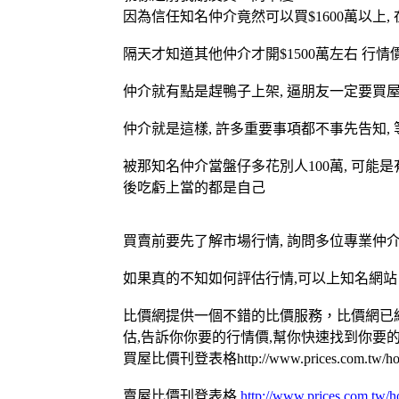
因為信任知名仲介竟然可以買$1600萬以上,
隔天才知道其他仲介才開$1500萬左右 行情價
仲介就有點是趕鴨子上架, 逼朋友一定要買屋
仲介就是這樣, 許多重要事項都不事先告知,
被那知名仲介當盤仔多花別人100萬, 可能是
後吃虧上當的都是自己
買賣前要先了解市場行情, 詢問多位專業仲
如果真的不知如何評估行情,可以上知名網站
比價網提供一個不錯的比價服務，比價網已經
估,告訴你你要的行情價,幫你快速找到你要
買屋比價刊登表格http://www.prices.com.tw/hou
賣屋比價刊登表格
http://www.prices.com.tw/ho