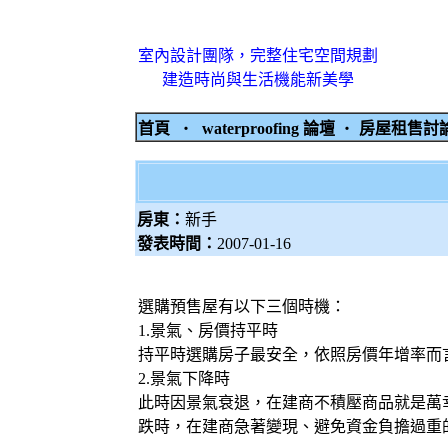
室內設計團隊，完整住宅空間規劃
建造時尚與生活機能新美學
首頁
‧
waterproofing 論壇
‧
房屋租售
房東：
新手
發表時間：
2007-01-16
選購預售屋有以下三個時機：
1.景氣、房價持平時
持平時選購房子最安全，依照房價年增率而
2.景氣下降時
此時因景氣衰退，在建商不積壓商品就是萬幸
跌時，在建商急著變現、避免資金負擔過重