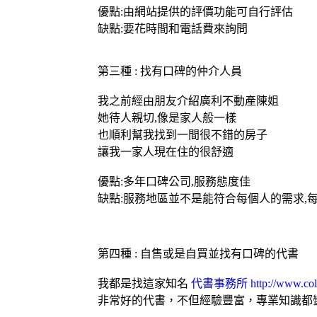
優點:由網站提供的評價功能可自行評估
缺點:要花時間和電話費來詢問
第三種 : 找有口碑的仲介人員
我之前經由朋友介紹
廣利不動產
陳姐
她待人親切,像是家人般一樣
也順利幫我找到一間很不錯的房子
讓我一家人現在住的很舒適
優點:多年口碑公司,服務態度佳
缺點:服務地區並不是能符合每個人的需求,
第四種 : 自售或是自買並找有口碑的代書
我都是找這家知名
代書事務所
http://www.col
非常好的代書，不但經驗豐富，專業知識都