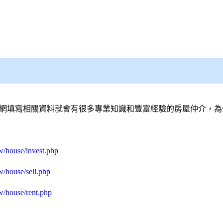
網
填寫相關資料就會有很多專業知識和豐富經驗的房屋仲介，為
w/house/invest.php
w/house/sell.php
w/house/rent.php