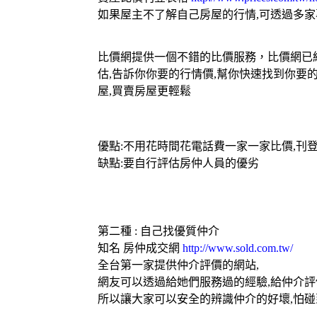
如果屋主不了解自己房屋的行情,可透過多
比價網提供一個不錯的比價服務，比價網已經
估,告訴你你要的行情價,幫你快速找到你要
屋,買賣房屋更輕鬆
優點:不用花時間花電話費一家一家比價,刊
缺點:要自行評估房仲人員的優劣
第二種 : 自己找優質仲介
知名
房仲成交網
http://www.sold.com.tw/
全台第一家提供仲介評價的網站,
網友可以透過給她們服務過的經驗,給仲介評
所以讓大家可以安全的辨識仲介的好壞,怕碰