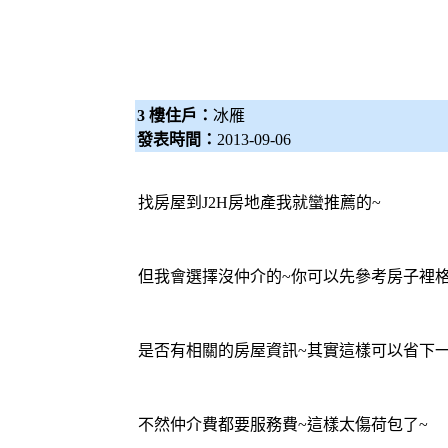
3 樓住戶：
冰雁
發表時間：
2013-09-06
找房屋到J2H房地產我就蠻推薦的~
但我會選擇沒仲介的~你可以先參考房子裡格
是否有相關的房屋資訊~其實這樣可以省下一
不然仲介費都要服務費~這樣太傷荷包了~