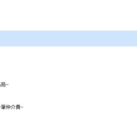
局~
筆仲介費~