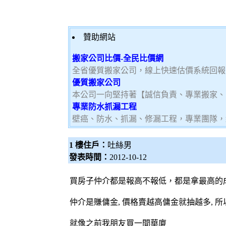
贊助網站
搬家公司比價-全民比價網
全省優質搬家公司，線上快速估價系統回報
優質搬家公司
本公司一向堅持著【誠信負責、專業搬家、
專業防水抓漏工程
壁癌、防水、抓漏、修漏工程，專業團隊，
1 樓住戶：
吐絲男
發表時間：
2012-10-12
買房子仲介都是報高不報低，都是拿最高的
仲介是賺傭金, 價格賣越高傭金就抽越多, 
就像之前我朋友買一間華廈