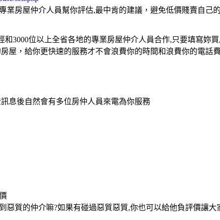
家專業房屋仲介人員幫你評估,最中肯的建議，避免低價賤賣自己
和3000位以上全省各地的專業房屋仲介人員合作,只要填寫妳
的房屋，給你更快速的服務才不會浪費你的時間和浪費你的電話費
登訊息後自然會有多位房仲人員來電為你服務
價
到惡質的仲介嘛?如果有碰過惡質惡質,你也可以給他負評價讓大