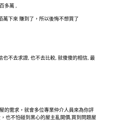
多萬 ,
殺2佰萬下來 賺到了，所以後悔不想買了
也不去求證, 也不去比較, 就傻傻的相信, 最
購屋的需求，就會多位專業仲介人員來為你評
，也不怕碰到黑心的屋主亂開價,買到問題屋