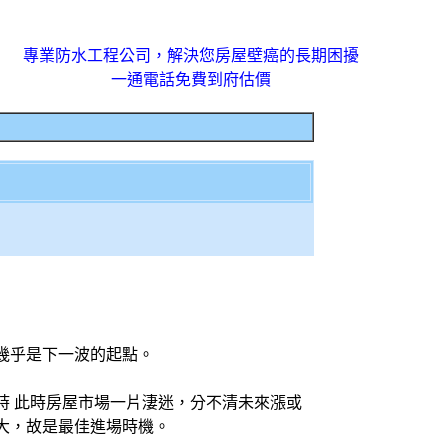
專業防水工程公司，解決您房屋壁癌的長期困擾
一通電話免費到府估價
幾乎是下一波的起點。
時 此時房屋市場一片淒迷，分不清未來漲或
大，故是最佳進場時機。