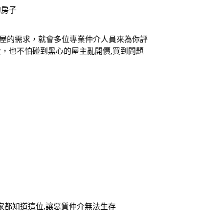
的房子
買屋的需求，就會多位專業仲介人員來為你評
，也不怕碰到黑心的屋主亂開價,買到問題
家都知道這位,讓惡質仲介無法生存