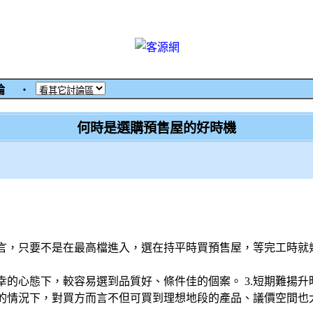
討論
‧
何時是選購預售屋的好時機
言，只要不是在最高檔進入，選在持平時買預售屋，等完工時就
的心態下，較容易選到品質好、條件佳的個案。 3.短期難揚升
的情況下，對買方而言不但可買到理想地段的產品、議價空間也