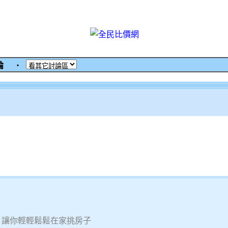
討論
‧
 讓你輕輕鬆鬆在家挑房子