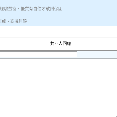
經驗豐富、優質有自信才敢附保固
無虞、商機無限
共 0 人回應