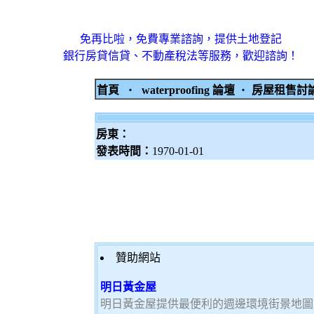
免再比啦，免費專業諮詢，提供土地登記
銀行房貸信貸、不動產稅法等服務，歡迎諮詢！
首頁
‧
waterproofing 論壇
‧
房屋租售
房東：
發表時間：
1970-01-01
贊助網站
明日黃金屋
明日黃金屋提供最便利的週邊環境街景地圖