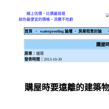
線上估價，比價最容易
給你最便宜的價格，消費不吃虧
首頁
‧
waterproofing 論壇
‧
房屋租售討論
購屋
房東：
城哥
發表時間：
2013-10-30
購屋時要遠離的建築